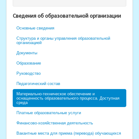
Поступающим в гимназию
Сведения об образовательной организации
Методическая копилка
Основные сведения
Совет отцов
Структура и органы управления образовательной
Бессмертный полк
организацией
Организация школьного питания
Документы
Безопасность
Образование
страция МБОУ "Гимназия № 1" г. Чебоксары располагаетс
Руководство
Педагогический состав
Материально-техническое обеспечение и
оснащенность образовательного процесса. Доступная
среда
Платные образовательные услуги
Финансово-хозяйственная деятельность
Вакантные места для приема (перевода) обучающихся