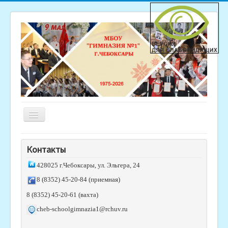
Включить/
выключить
навигацию
Главная
Контакты
Новости
428025 г.Чебоксары, ул. Эльгера, 24
Студия "Гимназистик"
8 (8352) 45-20-84 (приемная)
Родителям
8 (8352) 45-20-61 (вахта)
Ученикам
cheb-schoolgimnazia1@rchuv.ru
Обратная связь