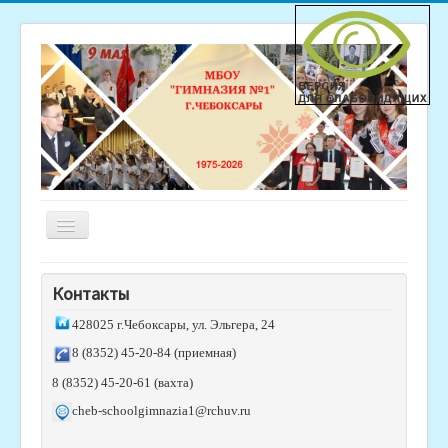
Включить/
выключить
навигацию
Главная
Контакты
Новости
428025 г.Чебоксары, ул. Эльгера, 24
Студия "Гимназистик"
8 (8352) 45-20-84 (приемная)
Родителям
8 (8352) 45-20-61 (вахта)
Ученикам
cheb-schoolgimnazia1@rchuv.ru
Обратная связь