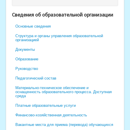
Поступающим в гимназию
Сведения об образовательной организации
Методическая копилка
Основные сведения
Совет отцов
Структура и органы управления образовательной
Бессмертный полк
организацией
Организация школьного питания
Документы
Безопасность
Образование
монта администрация МБОУ "Гимназия № 1" г. Чебоксары
Руководство
Педагогический состав
Материально-техническое обеспечение и
оснащенность образовательного процесса. Доступная
среда
Платные образовательные услуги
Финансово-хозяйственная деятельность
Вакантные места для приема (перевода) обучающихся