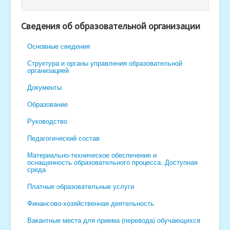
Поступающим в гимназию
Сведения об образовательной организации
Методическая копилка
Основные сведения
Совет отцов
Структура и органы управления образовательной
Бессмертный полк
организацией
Организация школьного питания
Документы
Безопасность
Образование
 администрация МБОУ "Гимназия № 1" г. Чебоксары распо
Руководство
Педагогический состав
Материально-техническое обеспечение и
оснащенность образовательного процесса. Доступная
среда
Платные образовательные услуги
Финансово-хозяйственная деятельность
Вакантные места для приема (перевода) обучающихся