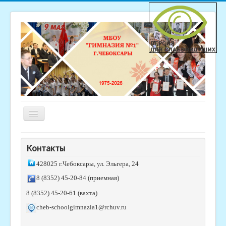
Включить/
выключить
навигацию
Главная
Контакты
Новости
428025 г.Чебоксары, ул. Эльгера, 24
Студия "Гимназистик"
8 (8352) 45-20-84 (приемная)
Родителям
8 (8352) 45-20-61 (вахта)
Ученикам
cheb-schoolgimnazia1@rchuv.ru
Обратная связь